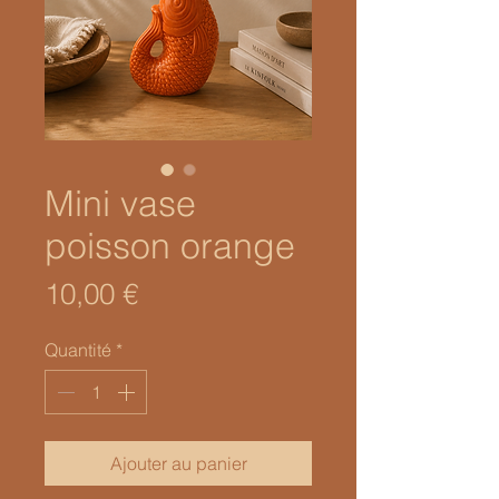
Mini vase
poisson orange
Prix
10,00 €
Quantité
*
Ajouter au panier