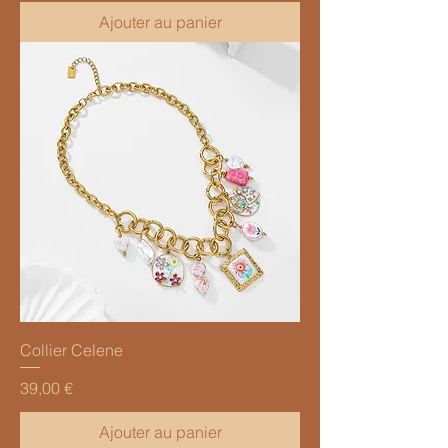
Ajouter au panier
Collier Celene
Prix
39,00 €
Ajouter au panier