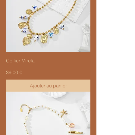
Collier Mirela
Prix
39,00 €
Ajouter au panier