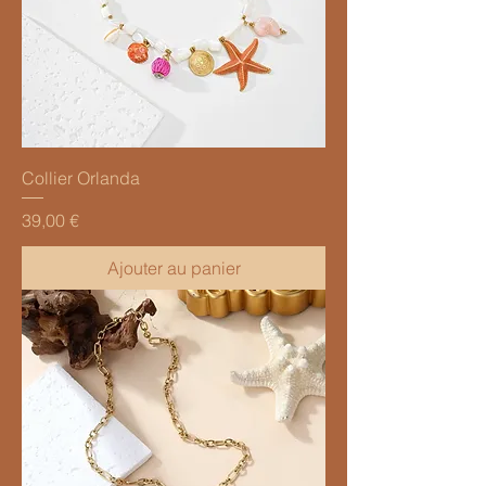
Collier Orlanda
Prix
39,00 €
Ajouter au panier