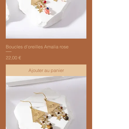
Boucles d'oreilles Amalia rose
Prix
22,00 €
Ajouter au panier