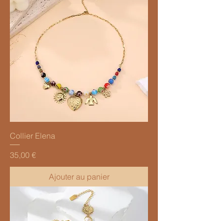
Collier Elena
Prix
35,00 €
Ajouter au panier