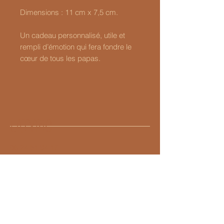
Dimensions : 11 cm x 7,5 cm.
Un cadeau personnalisé, utile et
rempli d’émotion qui fera fondre le
cœur de tous les papas.
LATYPIC
06 24 51 84 17
Latypic@hotmail.com
LATYPIC
8 BIS RUE FROIDE
14000 CAEN
SUN BY LATYPIC