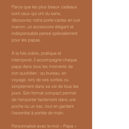
Parce que les plus beaux cadeaux
sont ceux qui ont du sens,
découvrez notre porte-cartes en cuir
marron, un accessoire élégant et
indispensable pensé spécialement
pour les papas.
À la fois sobre, pratique et
intemporel, il accompagne chaque
papa dans tous les moments de
son quotidien : au bureau, en
voyage, lors de ses sorties ou
simplement dans sa vie de tous les
jours. Son format compact permet
de l’emporter facilement dans une
poche ou un sac, tout en gardant
l’essentiel à portée de main.
Personnalisé avec le mot « Papa »