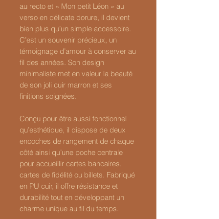
au recto et « Mon petit Léon » au
verso en délicate dorure, il devient
bien plus qu’un simple accessoire.
C’est un souvenir précieux, un
témoignage d’amour à conserver au
fil des années. Son design
minimaliste met en valeur la beauté
de son joli cuir marron et ses
finitions soignées.
Conçu pour être aussi fonctionnel
qu’esthétique, il dispose de deux
encoches de rangement de chaque
côté ainsi qu’une poche centrale
pour accueillir cartes bancaires,
cartes de fidélité ou billets. Fabriqué
en PU cuir, il offre résistance et
durabilité tout en développant un
charme unique au fil du temps.