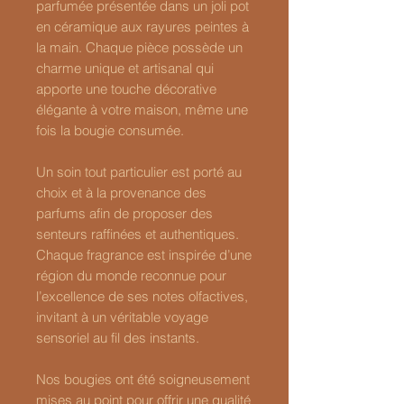
parfumée présentée dans un joli pot
en céramique aux rayures peintes à
la main. Chaque pièce possède un
charme unique et artisanal qui
apporte une touche décorative
élégante à votre maison, même une
fois la bougie consumée.
Un soin tout particulier est porté au
choix et à la provenance des
parfums afin de proposer des
senteurs raffinées et authentiques.
Chaque fragrance est inspirée d’une
région du monde reconnue pour
l’excellence de ses notes olfactives,
invitant à un véritable voyage
sensoriel au fil des instants.
Nos bougies ont été soigneusement
mises au point pour offrir une qualité