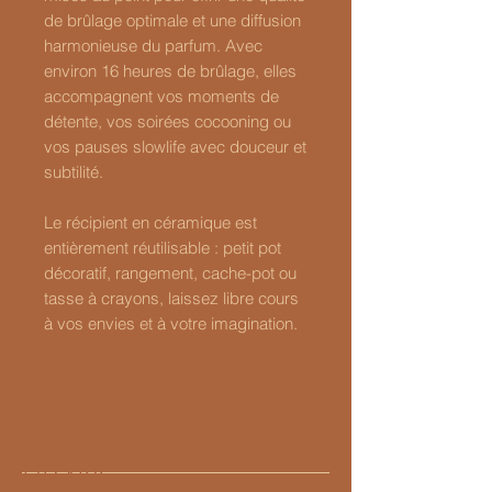
de brûlage optimale et une diffusion
harmonieuse du parfum. Avec
environ 16 heures de brûlage, elles
accompagnent vos moments de
détente, vos soirées cocooning ou
vos pauses slowlife avec douceur et
subtilité.
Le récipient en céramique est
entièrement réutilisable : petit pot
décoratif, rangement, cache-pot ou
tasse à crayons, laissez libre cours
à vos envies et à votre imagination.
LATYPIC