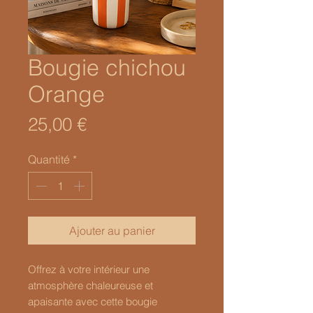
Bougie chichou
Orange
Prix
25,00 €
Quantité
*
Ajouter au panier
Offrez à votre intérieur une
atmosphère chaleureuse et
apaisante avec cette bougie