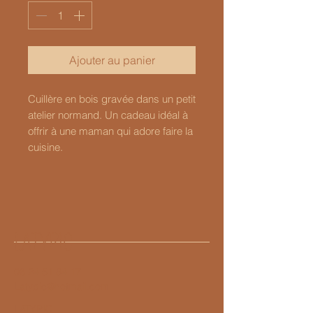
Ajouter au panier
Cuillère en bois gravée dans un petit
atelier normand. Un cadeau idéal à
offrir à une maman qui adore faire la
cuisine.
LATYPIC
06 24 51 84 17
Latypic@hotmail.com
LATYPIC