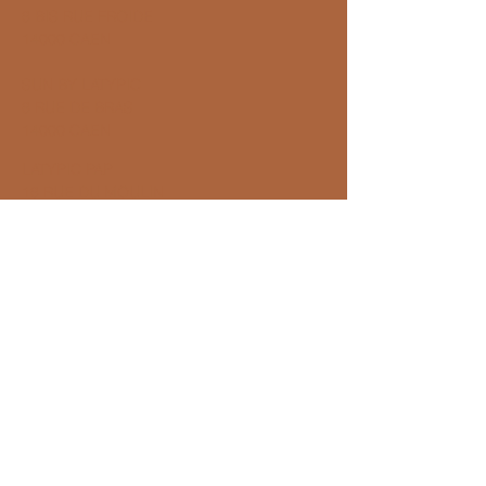
8 BIS RUE FROIDE
14000 CAEN
SUN BY LATYPIC
8 RUE DE BRAS
14000 CAEN
LATYPIC PAP
18 RUE DU MOULIN
14000 CAEN
LATYPIC
45 RUE PONT MORTAIN
14100 LISIEUX
CLUB VIP
Rejoignez-nous pour suivre nos