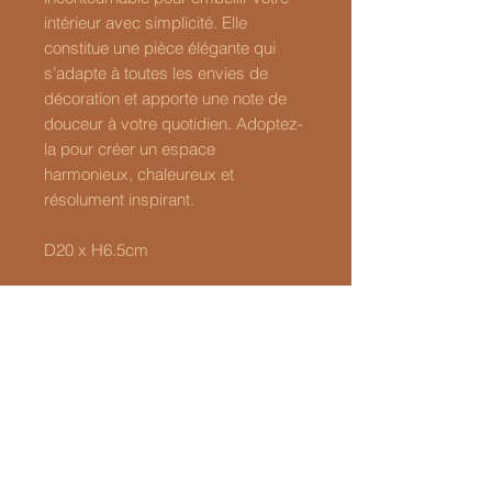
intérieur avec simplicité. Elle
constitue une pièce élégante qui
s’adapte à toutes les envies de
décoration et apporte une note de
douceur à votre quotidien. Adoptez-
la pour créer un espace
harmonieux, chaleureux et
résolument inspirant.
D20 x H6.5cm
LATYPIC
06 24 51 84 17
Latypic@hotmail.com