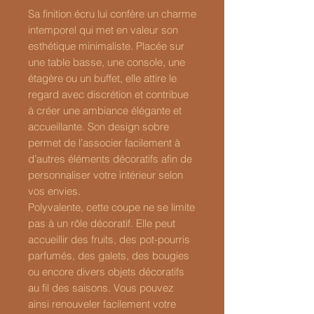
Sa finition écru lui confère un charme
intemporel qui met en valeur son
esthétique minimaliste. Placée sur
une table basse, une console, une
étagère ou un buffet, elle attire le
regard avec discrétion et contribue
à créer une ambiance élégante et
accueillante. Son design sobre
permet de l’associer facilement à
d’autres éléments décoratifs afin de
personnaliser votre intérieur selon
vos envies.
Polyvalente, cette coupe ne se limite
pas à un rôle décoratif. Elle peut
accueillir des fruits, des pot-pourris
parfumés, des galets, des bougies
ou encore divers objets décoratifs
au fil des saisons. Vous pouvez
ainsi renouveler facilement votre