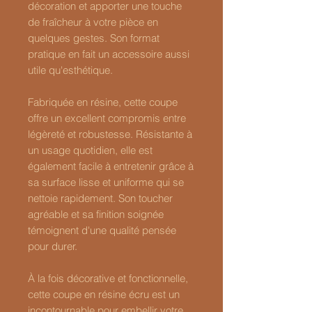
décoration et apporter une touche
de fraîcheur à votre pièce en
quelques gestes. Son format
pratique en fait un accessoire aussi
utile qu'esthétique.
Fabriquée en résine, cette coupe
offre un excellent compromis entre
légèreté et robustesse. Résistante à
un usage quotidien, elle est
également facile à entretenir grâce à
sa surface lisse et uniforme qui se
nettoie rapidement. Son toucher
agréable et sa finition soignée
témoignent d'une qualité pensée
pour durer.
À la fois décorative et fonctionnelle,
cette coupe en résine écru est un
incontournable pour embellir votre