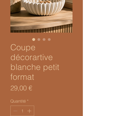
Coupe
décorartive
blanche petit
format
Prix
29,00 €
Quantité
*