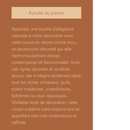
Ajouter au panier
Apportez une touche d’élégance
naturelle à votre décoration avec
cette coupe en résine coloris écru,
un accessoire décoratif qui allie
harmonieusement design
contemporain et fonctionnalité. Avec
ses lignes épurées et sa teinte
douce, elle s’intègre facilement dans
tous les styles d’intérieur, qu’ils
soient modernes, scandinaves,
bohèmes ou plus classiques.
Véritable objet de décoration, cette
coupe sublime votre espace tout en
apportant une note chaleureuse et
raffinée.