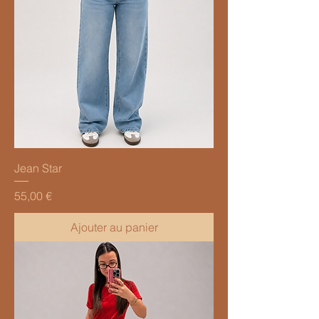
Jean Star
Prix
55,00 €
Ajouter au panier