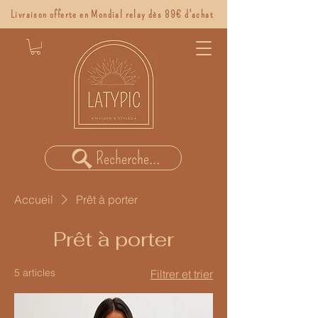
Livraison offerte en Mondial relay dès 89€ d'achat
Recherche...
Accueil
Prêt à porter
Prêt à porter
5 articles
Filtrer et trier